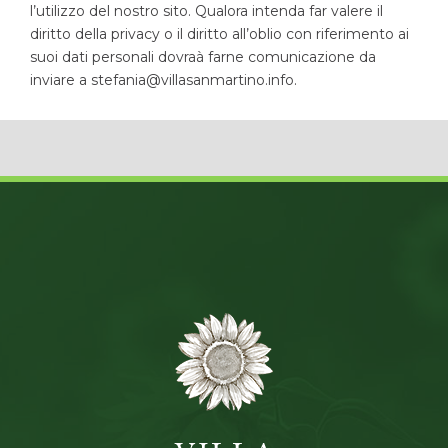
l’utilizzo del nostro sito. Qualora intenda far valere il
diritto della privacy o il diritto all’oblio con riferimento ai
suoi dati personali dovraà farne comunicazione da
inviare a stefania@villasanmartino.info.